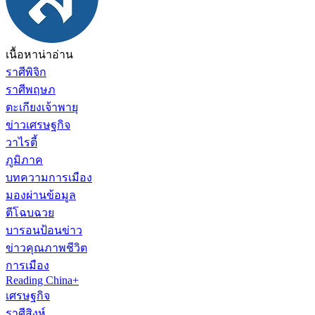
เนื้อหาน่าอ่าน
ราศีพิจิก
ราศีพฤษภ
ตะเกียงเจ้าพายุ
ข่าวเศรษฐกิจ
วาไรตี้
ภูมิภาค
บทความการเมือง
มองผ่านข้อมูล
ตีโฉบฉวย
บารอนป้อนข่าว
ข่าวคุณภาพชีวิต
การเมือง
Reading China+
เศรษฐกิจ
ราศีสิงห์