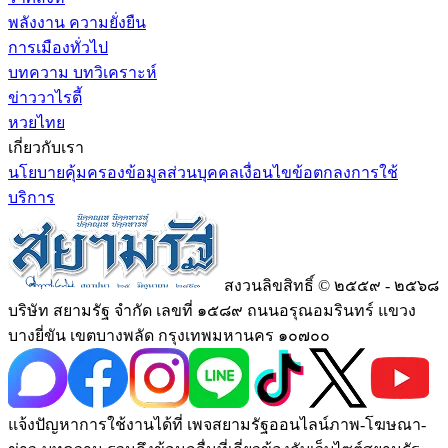
พลังงาน ความยั่งยืน
การเมืองทั่วไป
บทความ บทวิเคราะห์
ข่าววาไรตี้
หวยไทย
เกี่ยวกับเรา
นโยบายคุ้มครองข้อมูลส่วนบุคคล
เงื่อนไขข้อตกลงการใช้
บริการ
สงวนลิขสิทธิ์ © ๒๕๕๙ - ๒๕๖๘
บริษัท สยามรัฐ จำกัด เลขที่ ๑๕๘๙ ถนนอรุณอมรินทร์ แขวง
บางยี่ขัน เขตบางพลัด กรุงเทพมหานคร ๑๐๗๐๐
แจ้งปัญหาการใช้งานได้ที่ เพจสยามรัฐออนไลน์ภาพ-โฆษณา-