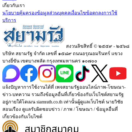
เกี่ยวกับเรา
นโยบายคุ้มครองข้อมูลส่วนบุคคล
เงื่อนไขข้อตกลงการใช้
บริการ
สงวนลิขสิทธิ์ © ๒๕๕๙ - ๒๕๖๘
บริษัท สยามรัฐ จำกัด เลขที่ ๑๕๘๙ ถนนอรุณอมรินทร์ แขวง
บางยี่ขัน เขตบางพลัด กรุงเทพมหานคร ๑๐๗๐๐
แจ้งปัญหาการใช้งานได้ที่ เพจสยามรัฐออนไลน์ภาพ-โฆษณา-
ข่าว-บทความ รวมถึงข้อมูลอื่นที่เกี่ยวข้องกับเว็บไซต์สยามรัฐ
อยู่ภายใต้โดเมน siamrath.co.th เท่านั้น
ผู้ดูแลเว็บไซต์ นายวิชัย
สอนเรือง ดูแลรับผิดชอบข่าว / ภาพ / โฆษณา / ข้อมูลอื่นที่
เกี่ยวข้องกับเว็บไซต์