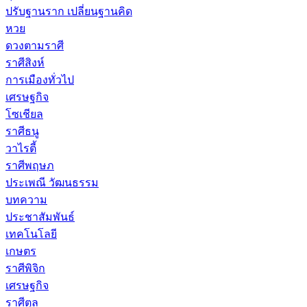
ปรับฐานราก เปลี่ยนฐานคิด
หวย
ดวงตามราศี
ราศีสิงห์
การเมืองทั่วไป
เศรษฐกิจ
โซเชียล
ราศีธนู
วาไรตี้
ราศีพฤษภ
ประเพณี วัฒนธรรม
บทความ
ประชาสัมพันธ์
เทคโนโลยี
เกษตร
ราศีพิจิก
เศรษฐกิจ
ราศีตุล